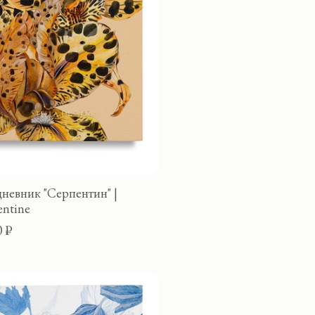
невник "Серпентин" |
entine
0 ₽