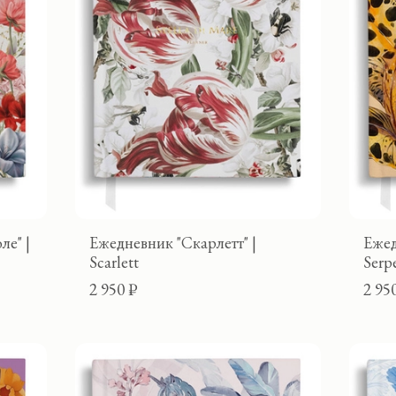
ле" |
Ежедневник "Скарлетт" |
Ежед
Scarlett
Serp
2 950 ₽
2 95