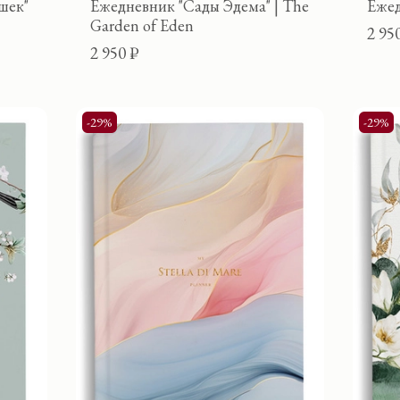
шек"
Ежедневник "Сады Эдема" | The
Ежед
Garden of Eden
2 95
2 950 ₽
-29%
-29%