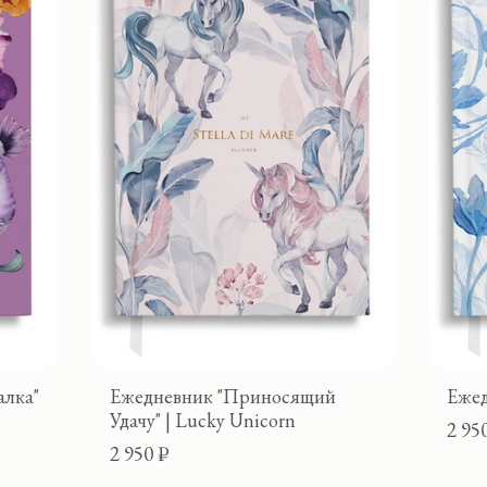
алка"
Ежедневник "Приносящий
Ежед
Удачу" | Lucky Unicorn
2 95
2 950 ₽