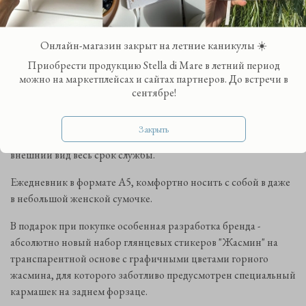
тонком смягчающем подкладе и дарит неповторимые
тактильные ощущения.
Онлайн-магазин закрыт на летние каникулы ☀️
Ежедневник украшен золотым тиснением, выразительные
Приобрести продукцию Stella di Mare в летний период
элементы обложки покрыты объемным УФ-лаком и
можно на маркетплейсах и сайтах партнеров. До встречи в
сентябре!
переливаются в лучах света.
Дополнен плотной текстильной лентой-закладкой с
Закрыть
термозапайкой среза, которая сохранит свой идеальный
внешний вид весь срок службы.
Ежедневник в формате А5, комфортно носить с собой в даже
в небольшой женской сумочке.
В подарок при покупке особенная разработка бренда -
абсолютно новый набор глянцевых стикеров "Жасмин" на
транспарентной основе с графичными цветами горного
жасмина, для которого заботливо предусмотрен специальный
кармашек на заднем форзаце.