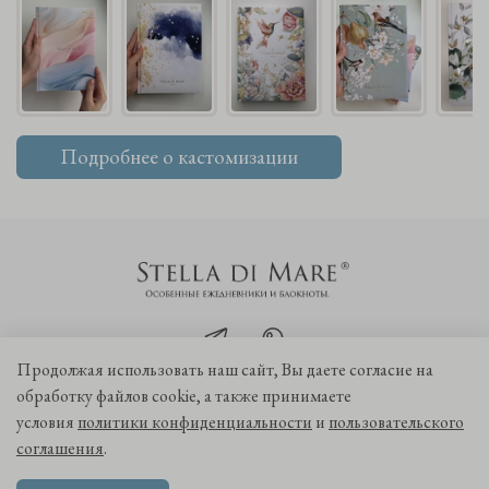
Подробнее о кастомизации
Продолжая использовать наш сайт, Вы даете согласие на
обработку файлов cookie, а также принимаете
+7 985 760 40 55
hello@mystelladimare.ru
условия
политики конфиденциальности
и
пользовательского
соглашения
.