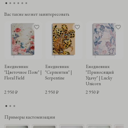
Вас также может заинтересовать
Ежедневник
Ежедневник
Ежедневник
"Цветочное Поле" |
"Серпентин" |
"Приносящий
Floral Field
Serpentine
Удачу" | Lucky
Unicorn
2 950 ₽
2 950 ₽
2 950 ₽
Примеры кастомизации