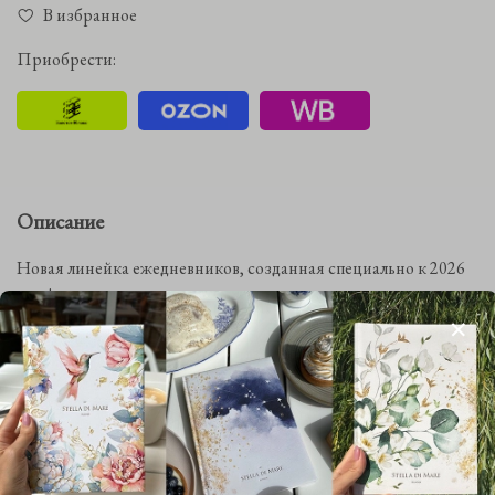
В избранное
Приобрести:
Описание
Новая линейка ежедневников, созданная специально к 2026
году!
Недатированный ежедневник "Цветущая Фиалка"
в твердом
переплёте в издании 8.0 с обновленным внутренним блоком.
Ежедневник рассчитан на 1 год, собран вручную. В
производстве продукта использованы лучшие материалы,
представленные на рынке современной полиграфии.
Бархатистая обложка с покрытием Soft Touch выполнена на