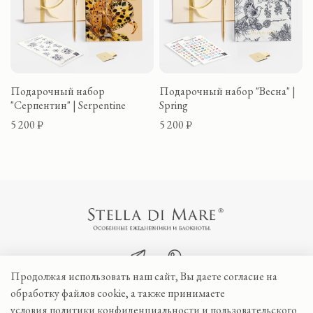
Подарочный набор
Подарочный набор "Весна" |
"Серпентин" | Serpentine
Spring
5 200 ₽
5 200 ₽
Продолжая использовать наш сайт, Вы даете согласие на
обработку файлов cookie, а также принимаете
+7 985 760 40 55
hello@mystelladimare.ru
условия
политики конфиденциальности
и
пользовательского